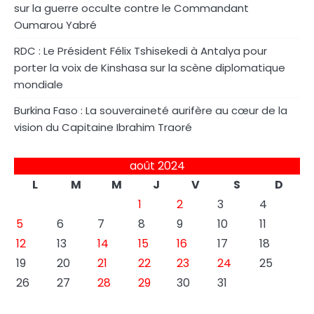
sur la guerre occulte contre le Commandant
Oumarou Yabré
RDC : Le Président Félix Tshisekedi à Antalya pour
porter la voix de Kinshasa sur la scène diplomatique
mondiale
Burkina Faso : La souveraineté aurifère au cœur de la
vision du Capitaine Ibrahim Traoré
août 2024
L
M
M
J
V
S
D
1
2
3
4
5
6
7
8
9
10
11
12
13
14
15
16
17
18
19
20
21
22
23
24
25
26
27
28
29
30
31