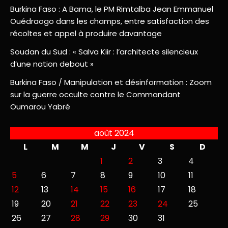
Burkina Faso : A Bama, le PM Rimtalba Jean Emmanuel
Ouédraogo dans les champs, entre satisfaction des
récoltes et appel à produire davantage
Soudan du Sud : « Salva Kiir : l’architecte silencieux
d’une nation debout »
Burkina Faso / Manipulation et désinformation : Zoom
sur la guerre occulte contre le Commandant
Oumarou Yabré
août 2024
L
M
M
J
V
S
D
1
2
3
4
5
6
7
8
9
10
11
12
13
14
15
16
17
18
19
20
21
22
23
24
25
26
27
28
29
30
31