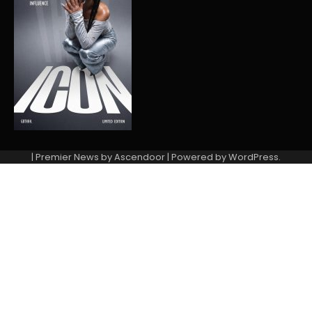
| Premier News by
Ascendoor
| Powered by
WordPress
.