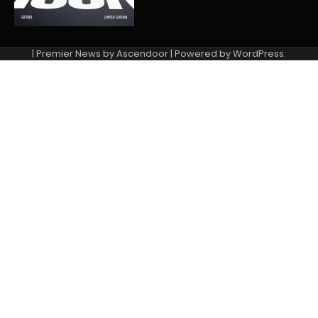
| Premier News by
Ascendoor
| Powered by
WordPress
.