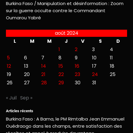
Burkina Faso / Manipulation et désinformation : Zoom
sur la guerre occulte contre le Commandant
Oumarou Yabré
août 2024
L
M
M
J
V
S
D
1
2
3
4
5
6
7
8
9
10
11
12
13
14
15
16
17
18
19
20
21
22
23
24
25
26
27
28
29
30
31
« Juil
Sep »
Articles récents
Burkina Faso : A Bama, le PM Rimtalba Jean Emmanuel
Ouédraogo dans les champs, entre satisfaction des