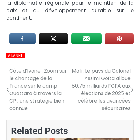
la diplomatie régionale pour le maintien de la
paix et du développement durable sur le
continent.
A LA UNE
Côte d’Ivoire : Zoom sur
Mali : Le pays du Colonel
Navigation
le chantage de la
Assimi Goïta alloue
de
France sur le camp
80,75 milliards FCFA aux
Ouattara à travers la
élections de 2025 et
l’article
CPI, une stratégie bien
célèbre les avancées
connue
sécuritaires
Related Posts