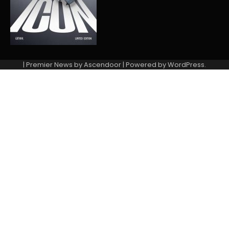
| Premier News by
Ascendoor
| Powered by
WordPress
.