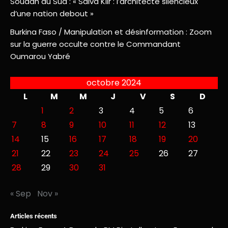
Soudan du Sud : « Salva Kiir : l’architecte silencieux
d’une nation debout »
Burkina Faso / Manipulation et désinformation : Zoom
sur la guerre occulte contre le Commandant
Oumarou Yabré
octobre 2024
L
M
M
J
V
S
D
1
2
3
4
5
6
7
8
9
10
11
12
13
14
15
16
17
18
19
20
21
22
23
24
25
26
27
28
29
30
31
« Sep
Nov »
Articles récents