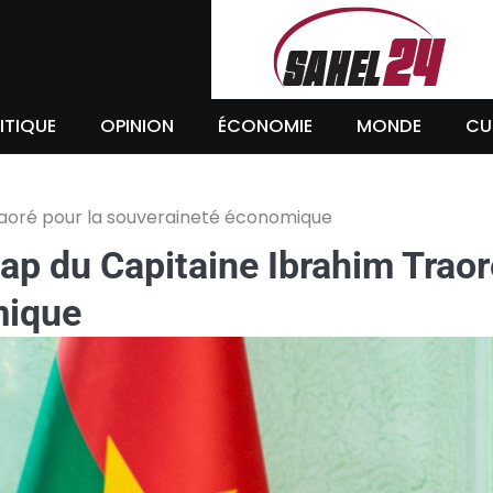
ITIQUE
OPINION
ÉCONOMIE
MONDE
CU
Traoré pour la souveraineté économique
cap du Capitaine Ibrahim Traor
mique