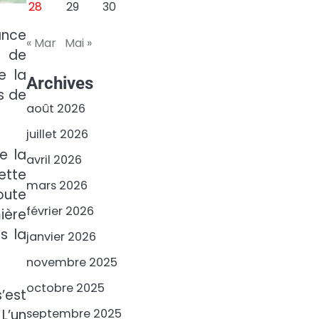
28
29
30
ance
« Mar
Mai »
n de
e la
Archives
s de
août 2026
juillet 2026
e la
avril 2026
ette
mars 2026
oute
février 2026
ière
s la
janvier 2026
novembre 2025
octobre 2025
’est
septembre 2025
L’un