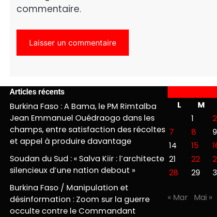
commentaire.
Articles récents
L
M
Burkina Faso : A Bama, le PM Rimtalba
Jean Emmanuel Ouédraogo dans les
1
2
champs, entre satisfaction des récoltes
7
8
9
et appel à produire davantage
14
15
1
Soudan du Sud : « Salva Kiir : l’architecte
21
22
2
silencieux d’une nation debout »
28
29
Burkina Faso / Manipulation et
« Mar
Mai »
désinformation : Zoom sur la guerre
occulte contre le Commandant