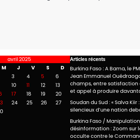
avril 2025
Articles récents
M
J
V
S
D
Burkina Faso : A Bama, le P
Jean Emmanuel Ouédraogo
3
4
5
6
champs, entre satisfaction 
10
11
12
13
et appel à produire davan
6
17
18
19
20
Soudan du Sud : « Salva Kiir :
3
24
25
26
27
silencieux d’une nation deb
30
Burkina Faso / Manipulation
désinformation : Zoom sur l
occulte contre le Comman