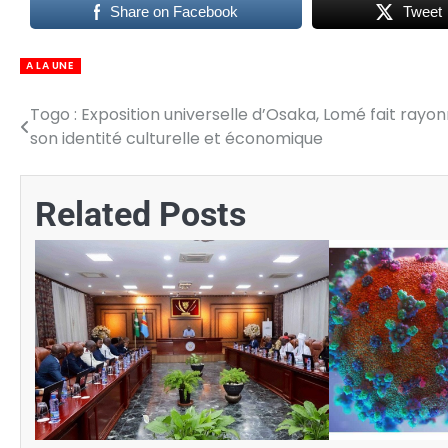
Share on Facebook
Tweet
A LA UNE
Togo : Exposition universelle d’Osaka, Lomé fait rayo
Navigation
son identité culturelle et économique
de
l’article
Related Posts