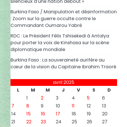
silencieux d’une nation debout »
Burkina Faso / Manipulation et désinformation
: Zoom sur la guerre occulte contre le
Commandant Oumarou Yabré
RDC : Le Président Félix Tshisekedi à Antalya
pour porter la voix de Kinshasa sur la scène
diplomatique mondiale
Burkina Faso : La souveraineté aurifère au
cœur de la vision du Capitaine Ibrahim Traoré
avril 2025
L
M
M
J
V
S
D
1
2
3
4
5
6
7
8
9
10
11
12
13
14
15
16
17
18
19
20
21
22
23
24
25
26
27