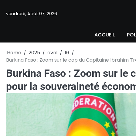
Skip
to
vendredi, Août 07, 2026
content
ACCUEIL
POL
Home
2025
avril
16
Burkina Faso : Zoom sur le cap du Capitaine Ibrahim 
Burkina Faso : Zoom sur le 
pour la souveraineté écono