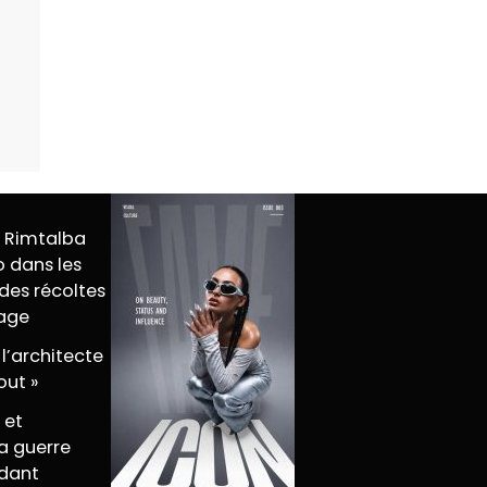
M Rimtalba
 dans les
des récoltes
tage
 l’architecte
out »
 et
a guerre
dant