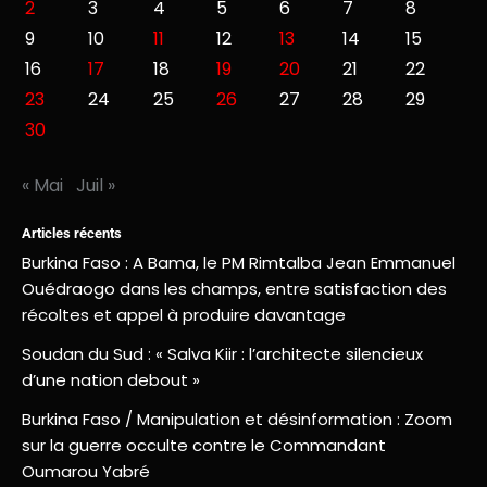
2
3
4
5
6
7
8
9
10
11
12
13
14
15
16
17
18
19
20
21
22
23
24
25
26
27
28
29
30
« Mai
Juil »
Articles récents
Burkina Faso : A Bama, le PM Rimtalba Jean Emmanuel
Ouédraogo dans les champs, entre satisfaction des
récoltes et appel à produire davantage
Soudan du Sud : « Salva Kiir : l’architecte silencieux
d’une nation debout »
Burkina Faso / Manipulation et désinformation : Zoom
sur la guerre occulte contre le Commandant
Oumarou Yabré