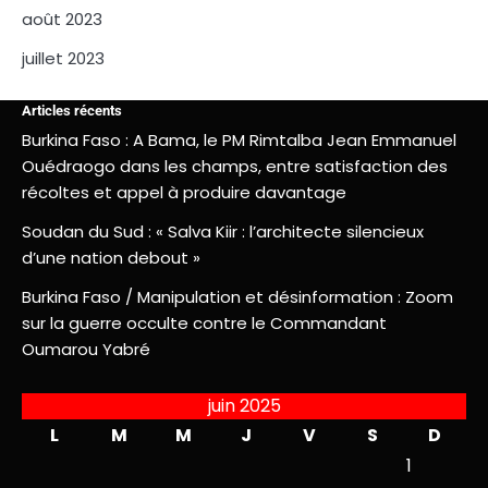
août 2023
juillet 2023
Articles récents
Burkina Faso : A Bama, le PM Rimtalba Jean Emmanuel
Ouédraogo dans les champs, entre satisfaction des
récoltes et appel à produire davantage
Soudan du Sud : « Salva Kiir : l’architecte silencieux
d’une nation debout »
Burkina Faso / Manipulation et désinformation : Zoom
sur la guerre occulte contre le Commandant
Oumarou Yabré
juin 2025
L
M
M
J
V
S
D
1