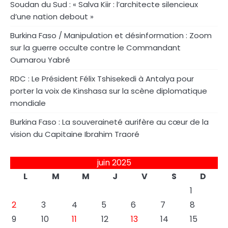
Soudan du Sud : « Salva Kiir : l’architecte silencieux
d’une nation debout »
Burkina Faso / Manipulation et désinformation : Zoom
sur la guerre occulte contre le Commandant
Oumarou Yabré
RDC : Le Président Félix Tshisekedi à Antalya pour
porter la voix de Kinshasa sur la scène diplomatique
mondiale
Burkina Faso : La souveraineté aurifère au cœur de la
vision du Capitaine Ibrahim Traoré
juin 2025
L
M
M
J
V
S
D
1
2
3
4
5
6
7
8
9
10
11
12
13
14
15