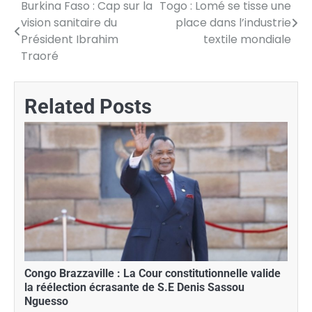
Burkina Faso : Cap sur la
Togo : Lomé se tisse une
Navigation
vision sanitaire du
place dans l’industrie
de
Président Ibrahim
textile mondiale
Traoré
l’article
Related Posts
Congo Brazzaville : La Cour constitutionnelle valide
la réélection écrasante de S.E Denis Sassou
Nguesso