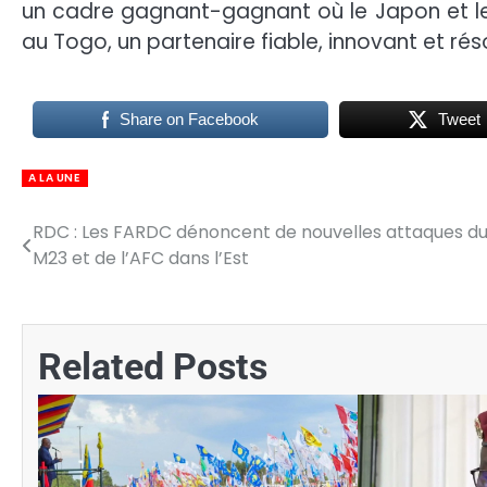
un cadre gagnant-gagnant où le Japon et les 
au Togo, un partenaire fiable, innovant et rés
Share on Facebook
Tweet
A LA UNE
RDC : Les FARDC dénoncent de nouvelles attaques d
Navigation
M23 et de l’AFC dans l’Est
de
l’article
Related Posts