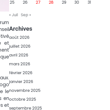
25
26
27
28
29
30
31
« Juil
Sep »
orum
Archives
seil
tivé
août 2026
é et
juillet 2026
ment
avril 2026
ique
mars 2026
février 2026
aux.
janvier 2026
Togo
novembre 2025
e le
s en
octobre 2025
s et
septembre 2025