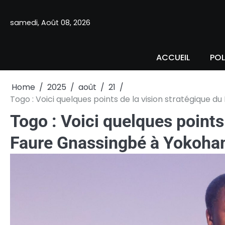
Skip
to
samedi, Août 08, 2026
content
ACCUEIL
POL
Home
2025
août
21
Togo : Voici quelques points de la vision stratégique
Togo : Voici quelques points
Faure Gnassingbé à Yokoh