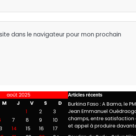
site dans le navigateur pour mon prochain
août 2025
Articles récents
M
J
V
S
D
Burkina Faso : A Bama, le P
Jean Emmanuel Ouédraogo
1
2
3
champs, entre satisfaction 
6
7
8
9
10
et appel à produire davan
3
14
15
16
17