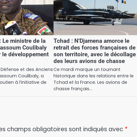
 Le ministre de la
Tchad : N’Djamena amorce le
Kassoum Coulibaly
retrait des forces françaises de
r le développement
son territoire, avec le décollage
des leurs avions de chasse
a Défense et des Anciens
Ce mardi marque un tournant
assoum Coulibaly, a
historique dans les relations entre le
tien à l’initiative de
Tchad et la France. Les avions de
chasse français…
es champs obligatoires sont indiqués avec
*