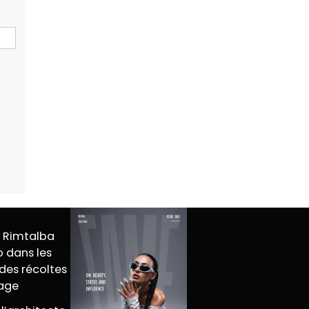
M Rimtalba
 dans les
des récoltes
tage