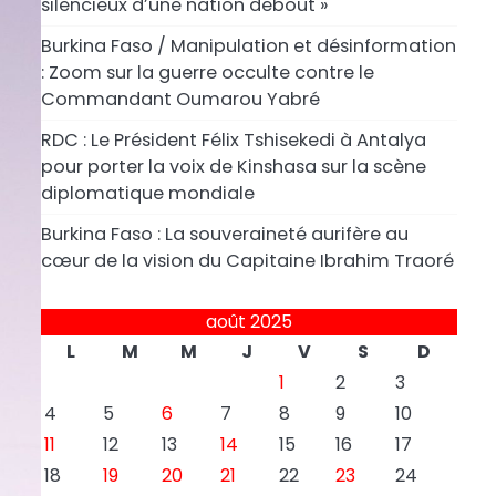
silencieux d’une nation debout »
Burkina Faso / Manipulation et désinformation
: Zoom sur la guerre occulte contre le
Commandant Oumarou Yabré
RDC : Le Président Félix Tshisekedi à Antalya
pour porter la voix de Kinshasa sur la scène
diplomatique mondiale
Burkina Faso : La souveraineté aurifère au
cœur de la vision du Capitaine Ibrahim Traoré
août 2025
L
M
M
J
V
S
D
1
2
3
4
5
6
7
8
9
10
11
12
13
14
15
16
17
18
19
20
21
22
23
24