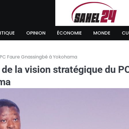
ITIQUE
OPINION
ÉCONOMIE
MONDE
CU
 du PC Faure Gnassingbé à Yokohama
 de la vision stratégique du P
ama