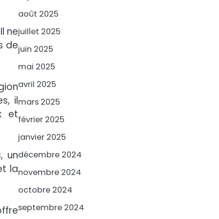
août 2025
Il ne
juillet 2025
s de
juin 2025
mai 2025
avril 2025
gion
, il
mars 2025
x et
février 2025
janvier 2025
, un
décembre 2024
t la
novembre 2024
octobre 2024
septembre 2024
ffre