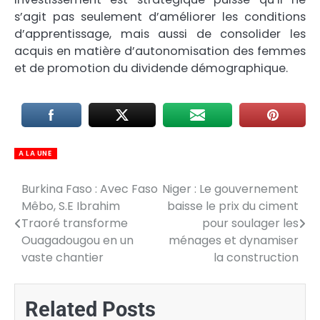
s’agit pas seulement d’améliorer les conditions
d’apprentissage, mais aussi de consolider les
acquis en matière d’autonomisation des femmes
et de promotion du dividende démographique.
A LA UNE
Burkina Faso : Avec Faso
Niger : Le gouvernement
Navigation
Mêbo, S.E Ibrahim
baisse le prix du ciment
de
Traoré transforme
pour soulager les
Ouagadougou en un
ménages et dynamiser
l’article
vaste chantier
la construction
Related Posts