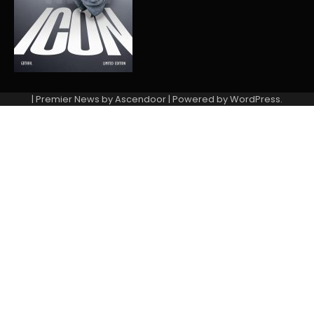
| Premier News by
Ascendoor
| Powered by
WordPress
.