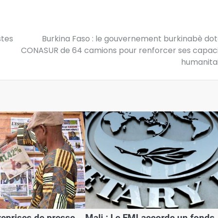
stes
Burkina Faso : le gouvernement burkinabè dot
CONASUR de 64 camions pour renforcer ses capac
humanita
treprises de presse
Mali : Le FMI accorde un fonds