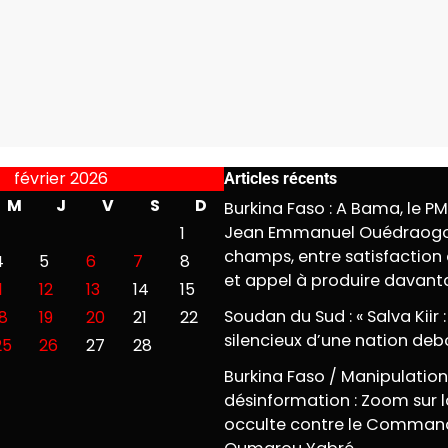
février 2026
Articles récents
M
J
V
S
D
Burkina Faso : A Bama, le P
Jean Emmanuel Ouédraogo
1
champs, entre satisfaction 
4
5
6
7
8
et appel à produire davan
1
12
13
14
15
Soudan du Sud : « Salva Kiir :
18
19
20
21
22
silencieux d’une nation deb
25
26
27
28
Burkina Faso / Manipulation
désinformation : Zoom sur l
occulte contre le Comman