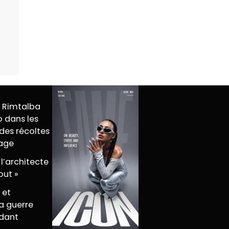
M Rimtalba
 dans les
des récoltes
tage
 l’architecte
out »
 et
a guerre
dant