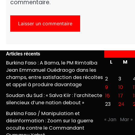
commentaire.
Articles récents
L
M
Burkina Faso : A Bama, le PM Rimtalba
Jean Emmanuel Ouédraogo dans les
champs, entre satisfaction des récoltes
2
3
et appel à produire davantage
9
10
1
Soudan du Sud : « Salva Kiir : l’architecte
16
17
silencieux d’une nation debout »
23
24
Burkina Faso / Manipulation et
« Jan
Mar »
désinformation : Zoom sur la guerre
occulte contre le Commandant