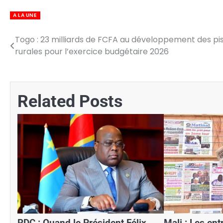
A LA UNE
Togo : 23 milliards de FCFA au développement des pi
Navigation
rurales pour l’exercice budgétaire 2026
de
l’article
Related Posts
RDC : Quand le Président Félix
Mali : Les en