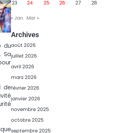
23
24
25
26
27
28
« Jan
Mar »
Archives
août 2026
e du
. Sa
juillet 2026
pour
avril 2026
mars 2026
l de
février 2026
vité
janvier 2026
rité
novembre 2025
octobre 2025
ique
septembre 2025