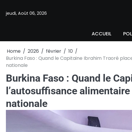
Skip
to
jeudi, Août 06, 2026
content
ACCUEIL
POL
Home
2026
février
10
Burkina Faso : Quand le Capitaine Ibrahim Traoré plac
nationale
Burkina Faso : Quand le Cap
l’autosuffisance alimentaire
nationale