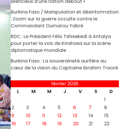
silencieux d’une nation debout »
Burkina Faso / Manipulation et désinformation
: Zoom sur la guerre occulte contre le
Commandant Oumarou Yabré
RDC : Le Président Félix Tshisekedi à Antalya
pour porter la voix de Kinshasa sur la scène
diplomatique mondiale
Burkina Faso : La souveraineté aurifère au
cœur de la vision du Capitaine Ibrahim Traoré
février 2026
L
M
M
J
V
S
D
1
2
3
4
5
6
7
8
9
10
11
12
13
14
15
16
17
18
19
20
21
22