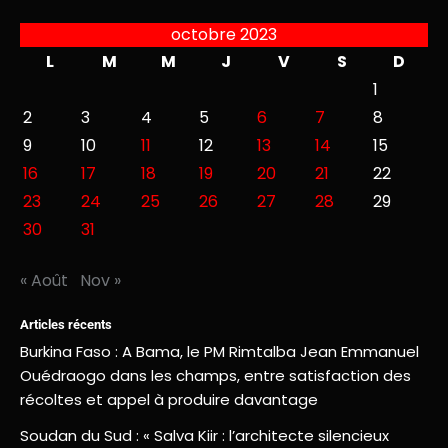
octobre 2023
L
M
M
J
V
S
D
1
2
3
4
5
6
7
8
9
10
11
12
13
14
15
16
17
18
19
20
21
22
23
24
25
26
27
28
29
30
31
« Août
Nov »
Articles récents
Burkina Faso : A Bama, le PM Rimtalba Jean Emmanuel
Ouédraogo dans les champs, entre satisfaction des
récoltes et appel à produire davantage
Soudan du Sud : « Salva Kiir : l’architecte silencieux