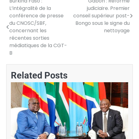
Burkina Faso :
Gabon : Réforme
Navigation
L’intégralité de la
judiciaire. Premier
de
conférence de presse
conseil supérieur post-
du CNOSC/SBF,
Bongo sous le signe du
l’article
concernant les
nettoyage
récentes sorties
médiatiques de la CGT-
B
Related Posts