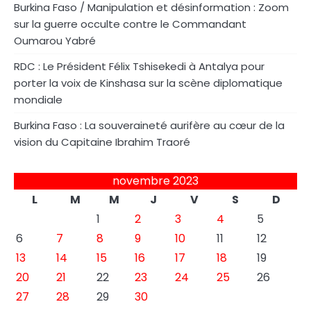
Burkina Faso / Manipulation et désinformation : Zoom
sur la guerre occulte contre le Commandant
Oumarou Yabré
RDC : Le Président Félix Tshisekedi à Antalya pour
porter la voix de Kinshasa sur la scène diplomatique
mondiale
Burkina Faso : La souveraineté aurifère au cœur de la
vision du Capitaine Ibrahim Traoré
novembre 2023
L
M
M
J
V
S
D
1
2
3
4
5
6
7
8
9
10
11
12
13
14
15
16
17
18
19
20
21
22
23
24
25
26
27
28
29
30