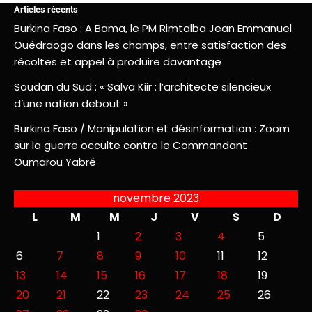
Articles récents
Burkina Faso : A Bama, le PM Rimtalba Jean Emmanuel
Ouédraogo dans les champs, entre satisfaction des
récoltes et appel à produire davantage
Soudan du Sud : « Salva Kiir : l’architecte silencieux
d’une nation debout »
Burkina Faso / Manipulation et désinformation : Zoom
sur la guerre occulte contre le Commandant
Oumarou Yabré
novembre 2023
L
M
M
J
V
S
D
1
2
3
4
5
6
7
8
9
10
11
12
13
14
15
16
17
18
19
20
21
22
23
24
25
26