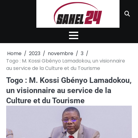
Skip
to
content
Home
2023
novembre
3
Togo : M. Kossi Gbényo Lamadokou, un visionnaire
au service de la Culture et du Tourisme
Togo : M. Kossi Gbényo Lamadokou,
un visionnaire au service de la
Culture et du Tourisme