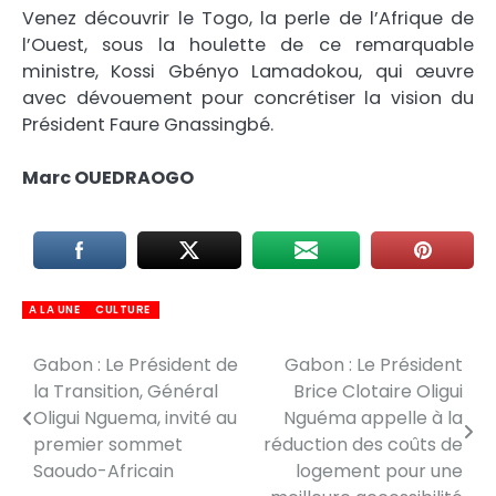
Venez découvrir le Togo, la perle de l’Afrique de
l’Ouest, sous la houlette de ce remarquable
ministre, Kossi Gbényo Lamadokou, qui œuvre
avec dévouement pour concrétiser la vision du
Président Faure Gnassingbé.
Marc OUEDRAOGO
A LA UNE
CULTURE
Gabon : Le Président de
Gabon : Le Président
Navigation
la Transition, Général
Brice Clotaire Oligui
de
Oligui Nguema, invité au
Nguéma appelle à la
premier sommet
réduction des coûts de
l’article
Saoudo-Africain
logement pour une