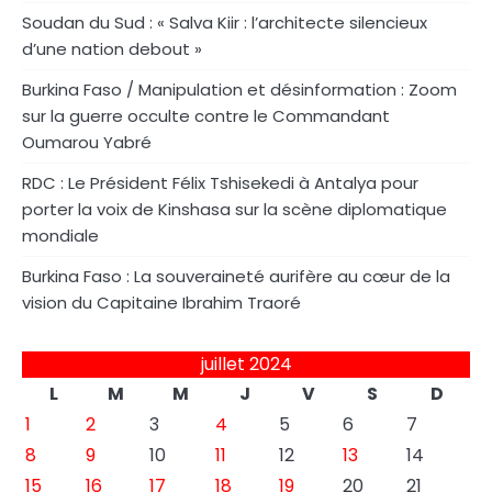
Soudan du Sud : « Salva Kiir : l’architecte silencieux
d’une nation debout »
Burkina Faso / Manipulation et désinformation : Zoom
sur la guerre occulte contre le Commandant
Oumarou Yabré
RDC : Le Président Félix Tshisekedi à Antalya pour
porter la voix de Kinshasa sur la scène diplomatique
mondiale
Burkina Faso : La souveraineté aurifère au cœur de la
vision du Capitaine Ibrahim Traoré
juillet 2024
L
M
M
J
V
S
D
1
2
3
4
5
6
7
8
9
10
11
12
13
14
15
16
17
18
19
20
21