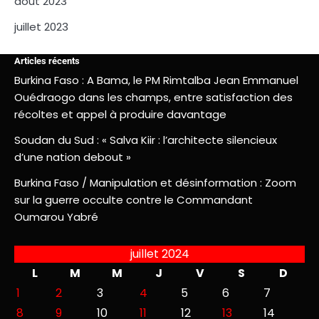
août 2023
juillet 2023
Articles récents
Burkina Faso : A Bama, le PM Rimtalba Jean Emmanuel
Ouédraogo dans les champs, entre satisfaction des
récoltes et appel à produire davantage
Soudan du Sud : « Salva Kiir : l’architecte silencieux
d’une nation debout »
Burkina Faso / Manipulation et désinformation : Zoom
sur la guerre occulte contre le Commandant
Oumarou Yabré
juillet 2024
L
M
M
J
V
S
D
1
2
3
4
5
6
7
8
9
10
11
12
13
14