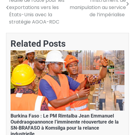
feuille de route pour les
l’instrument de
de
exportations vers les
manipulation au service
États-Unis avec la
de l’impérialise
l’article
stratégie AGOA-RDC
Related Posts
Burkina Faso : Le PM Rimtalba Jean Emmanuel
Ouédraogoannonce l’imminente réouverture de la
SN-BRAFASO à Komsilga pour la relance
industrielle