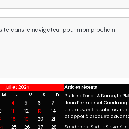
site dans le navigateur pour mon prochain
juillet 2024
Articles récents
M
J
V
S
D
Burkina Faso : A Bama, le P
Jean Emmanuel Ouédraogo
4
5
6
7
champs, entre satisfaction 
0
11
12
13
14
et appel à produire davan
7
18
19
20
21
Soudan du Sud : « Salva Kiir :
24
25
26
27
28