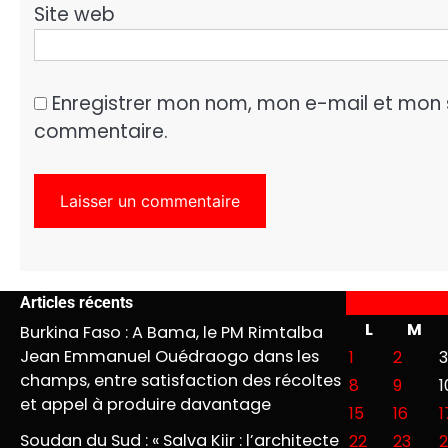
Site web
Enregistrer mon nom, mon e-mail et mon 
commentaire.
Articles récents
L
M
Burkina Faso : A Bama, le PM Rimtalba
Jean Emmanuel Ouédraogo dans les
1
2
3
champs, entre satisfaction des récoltes
8
9
1
et appel à produire davantage
15
16
1
Soudan du Sud : « Salva Kiir : l’architecte
22
23