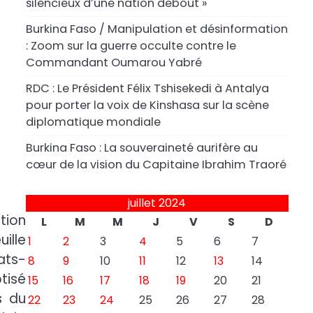
silencieux d’une nation debout »
Burkina Faso / Manipulation et désinformation
: Zoom sur la guerre occulte contre le
Commandant Oumarou Yabré
RDC : Le Président Félix Tshisekedi à Antalya
pour porter la voix de Kinshasa sur la scène
diplomatique mondiale
Burkina Faso : La souveraineté aurifère au
cœur de la vision du Capitaine Ibrahim Traoré
juillet 2024
tion
L
M
M
J
V
S
D
ille
1
2
3
4
5
6
7
ats-
8
9
10
11
12
13
14
tisé
15
16
17
18
19
20
21
s du
22
23
24
25
26
27
28