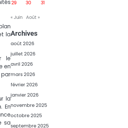
ités
29
30
31
« Juin
Août »
plan
Archives
t la
août 2026
juillet 2026
r le
avril 2026
e en
 par
mars 2026
février 2026
janvier 2026
r la
novembre 2025
. En
ance
octobre 2025
e sa
septembre 2025