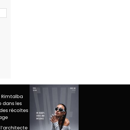
M Rimtalba
 dans les
des récoltes
tage
 l’architecte