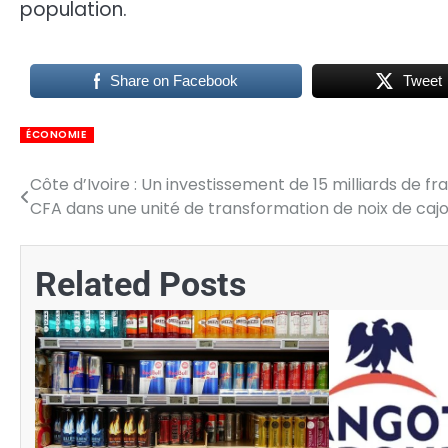
population.
Share on Facebook
Tweet
ÉCONOMIE
Côte d’Ivoire : Un investissement de 15 milliards de fr
Navigation
CFA dans une unité de transformation de noix de caj
de
l’article
Related Posts