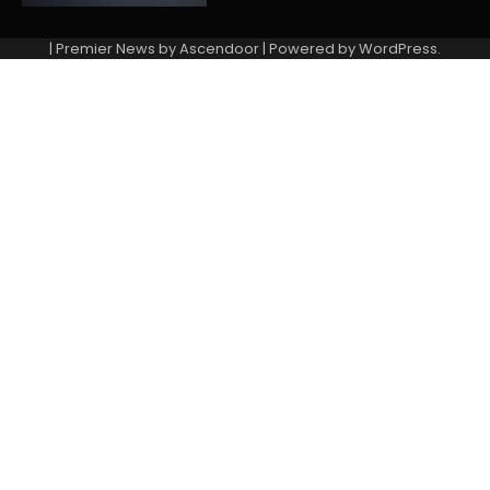
| Premier News by
Ascendoor
| Powered by
WordPress
.