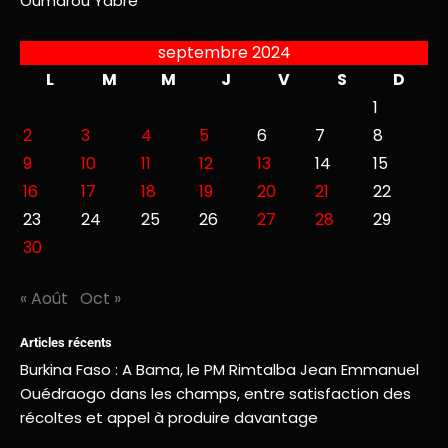
Oumarou Yabré
septembre 2024
L
M
M
J
V
S
D
1
2
3
4
5
6
7
8
9
10
11
12
13
14
15
16
17
18
19
20
21
22
23
24
25
26
27
28
29
30
« Août
Oct »
Articles récents
Burkina Faso : A Bama, le PM Rimtalba Jean Emmanuel
Ouédraogo dans les champs, entre satisfaction des
récoltes et appel à produire davantage