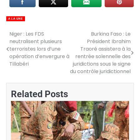
A LA UNE
Niger : Les FDS
Burkina Faso : Le
Navigation
neutralisent plusieurs
Président Ibrahim
de
terroristes lors d’une
Traoré assistera à la
opération d’envergure à
rentrée solennelle des
l’article
Tillabéri
juridictions sous le signe
du contrôle juridictionnel
Related Posts