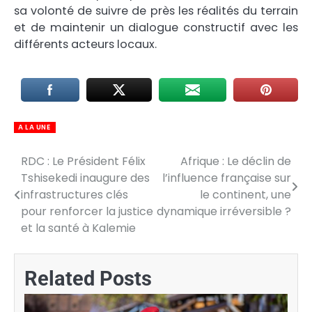
sa volonté de suivre de près les réalités du terrain
et de maintenir un dialogue constructif avec les
différents acteurs locaux.
A LA UNE
RDC : Le Président Félix
Afrique : Le déclin de
Navigation
Tshisekedi inaugure des
l’influence française sur
de
infrastructures clés
le continent, une
pour renforcer la justice
dynamique irréversible ?
l’article
et la santé à Kalemie
Related Posts