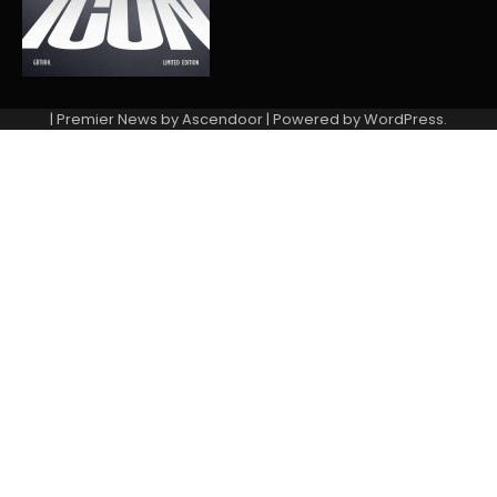
| Premier News by
Ascendoor
| Powered by
WordPress
.