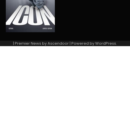
| Premier News by
Ascendoor
| Powered by
WordPress
.