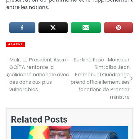
entre les nations.
A LA UNE
Mali : Le Président Assimi
Burkina Faso : Monsieur
Navigation
GOÏTA renforce la
Rimtalba Jean
de
solidarité nationale avec
Emmanuel Ouédraogo
des dons aux plus
prend officiellement ses
l’article
vulnérables
fonctions de Premier
ministre
Related Posts