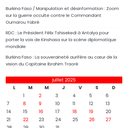
Burkina Faso / Manipulation et désinformation : Zoom
sur la guerre occulte contre le Commandant
Oumarou Yabré
RDC : Le Président Félix Tshisekedi à Antalya pour
porter la voix de Kinshasa sur la scène diplomatique
mondiale
Burkina Faso : La souveraineté aurifère au cœur de la
vision du Capitaine Ibrahim Traoré
juillet 2025
L
M
M
J
V
S
D
1
2
3
4
5
6
7
8
9
10
11
12
13
14
15
16
17
18
19
20
21
22
23
24
25
26
27
28
29
30
31