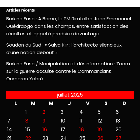
Articles récents
Burkina Faso : A Bama, le PM Rimtalba Jean Emmanuel
Ouédraogo dans les champs, entre satisfaction des
récoltes et appel à produire davantage
Soudan du Sud : « Salva Kiir : l’architecte silencieux
d’une nation debout »
Burkina Faso / Manipulation et désinformation : Zoom
sur la guerre occulte contre le Commandant
Oumarou Yabré
juillet 2025
L
M
M
J
V
S
D
1
2
3
4
5
6
7
8
9
10
11
12
13
14
15
16
17
18
19
20
21
22
23
24
25
26
27