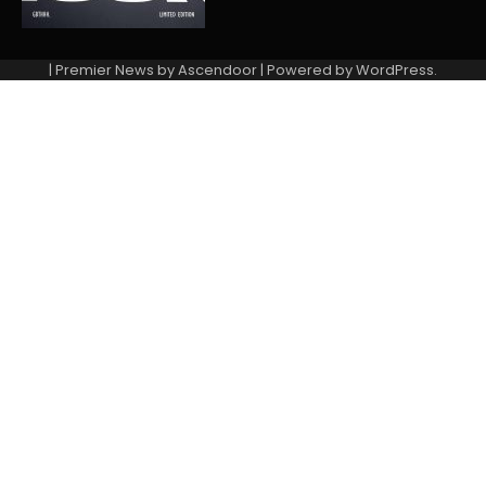
| Premier News by
Ascendoor
| Powered by
WordPress
.