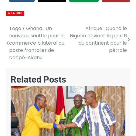
A LA UNE
Togo / Ghana : Un
Afrique : Quand le
Navigation
nouveau souffle pour le
Nigeria devient le plan B
de
commerce bilatéral au
du continent pour le
poste frontalier de
pétrole
l’article
Noépé-Akanu
Related Posts