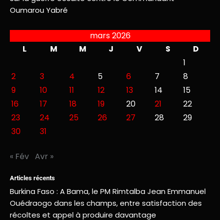
Oumarou Yabré
mars 2026
L
M
M
J
V
S
D
1
2
3
4
5
6
7
8
9
10
11
12
13
14
15
16
17
18
19
20
21
22
23
24
25
26
27
28
29
30
31
« Fév
Avr »
Articles récents
Burkina Faso : A Bama, le PM Rimtalba Jean Emmanuel
Ouédraogo dans les champs, entre satisfaction des
récoltes et appel à produire davantage