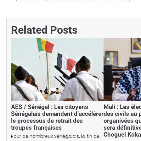
Navigation
de
l’article
Related Posts
AES / Sénégal : Les citoyens
Mali : Les éle
Sénégalais demandent d’accélérer
des civils au
le processus de retrait des
organisées qu
troupes françaises
sera définitiv
Choguel Koka
Pour de nombreux Sénégalais, la fin de