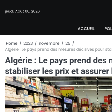
Skip
to
jeudi, Août 06, 2026
content
ACCUEIL
POL
Home
2023
novembre
25
Algérie : Le pays prend des mesures décisives pour stabi
Algérie : Le pays prend des
stabiliser les prix et assurer