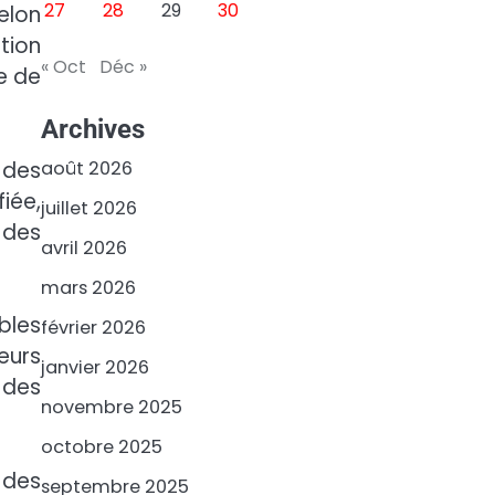
27
28
29
30
elon
tion
« Oct
Déc »
e de
Archives
 des
août 2026
iée,
juillet 2026
e des
avril 2026
mars 2026
bles
février 2026
eurs
janvier 2026
 des
novembre 2025
octobre 2025
 des
septembre 2025