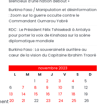
silencieux d’une nation debout »
Burkina Faso / Manipulation et désinformation
: Zoom sur la guerre occulte contre le
Commandant Oumarou Yabré
RDC : Le Président Félix Tshisekedi à Antalya
pour porter la voix de Kinshasa sur la scène
diplomatique mondiale
Burkina Faso : La souveraineté aurifère au
cœur de la vision du Capitaine Ibrahim Traoré
novembre 2023
L
M
M
J
V
S
D
1
2
3
4
5
6
7
8
9
10
11
12
13
14
15
16
17
18
19
20
21
22
23
24
25
26
ment