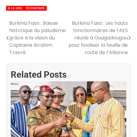
A LA UNE
ÉCONOMIE
Burkina Faso : Baisse
Burkina Faso : Les hauts
Navigation
historique du paludisme
fonctionnaires de l’AES
de
grâce à la vision du
réunis à Ouagadougou
Capitaine Ibrahim
pour finaliser la feuille de
l’article
Traoré
route de l’Alliance
Related Posts