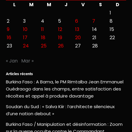
L
M
M
J
V
S
D
1
2
3
4
5
6
7
8
9
10
11
12
13
14
15
16
17
18
19
20
21
22
23
24
25
26
27
28
« Jan
Mar »
Articles récents
Burkina Faso : A Bama, le PM Rimtalba Jean Emmanuel
Ouédraogo dans les champs, entre satisfaction des
récoltes et appel à produire davantage
Soudan du Sud : « Salva Kiir : l’architecte silencieux
d’une nation debout »
Burkina Faso / Manipulation et désinformation : Zoom
sur la guerre occulte contre le Commandant