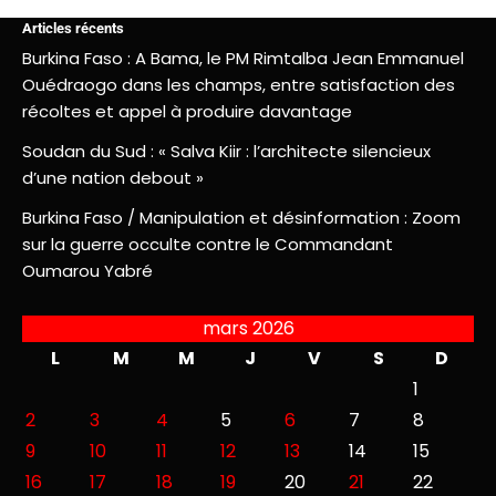
Articles récents
Burkina Faso : A Bama, le PM Rimtalba Jean Emmanuel
Ouédraogo dans les champs, entre satisfaction des
récoltes et appel à produire davantage
Soudan du Sud : « Salva Kiir : l’architecte silencieux
d’une nation debout »
Burkina Faso / Manipulation et désinformation : Zoom
sur la guerre occulte contre le Commandant
Oumarou Yabré
mars 2026
L
M
M
J
V
S
D
1
2
3
4
5
6
7
8
9
10
11
12
13
14
15
16
17
18
19
20
21
22