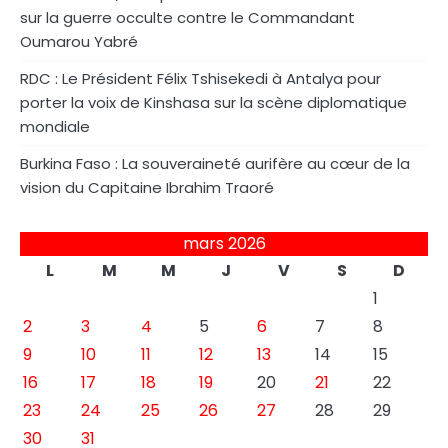
sur la guerre occulte contre le Commandant
Oumarou Yabré
RDC : Le Président Félix Tshisekedi à Antalya pour
porter la voix de Kinshasa sur la scène diplomatique
mondiale
Burkina Faso : La souveraineté aurifère au cœur de la
vision du Capitaine Ibrahim Traoré
mars 2026
L
M
M
J
V
S
D
1
2
3
4
5
6
7
8
9
10
11
12
13
14
15
16
17
18
19
20
21
22
23
24
25
26
27
28
29
30
31