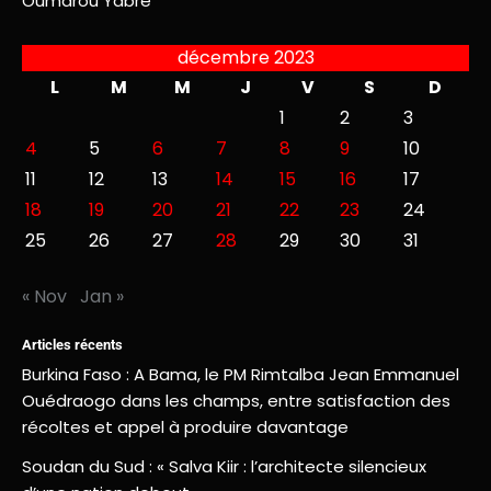
Oumarou Yabré
décembre 2023
L
M
M
J
V
S
D
1
2
3
4
5
6
7
8
9
10
11
12
13
14
15
16
17
18
19
20
21
22
23
24
25
26
27
28
29
30
31
« Nov
Jan »
Articles récents
Burkina Faso : A Bama, le PM Rimtalba Jean Emmanuel
Ouédraogo dans les champs, entre satisfaction des
récoltes et appel à produire davantage
Soudan du Sud : « Salva Kiir : l’architecte silencieux