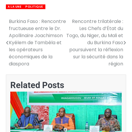
A LA UNE
POLITIQUE
Burkina Faso : Rencontre
Rencontre trilatérale :
Navigation
fructueuse entre le Dr.
Les Chefs d’État du
de
Apollinaire Joachimson
Togo, du Niger, du Mali et
Kyélem de Tambèla et
du Burkina Faso
l’article
les opérateurs
poursuivent la réflexion
économiques de la
sur la sécurité dans la
diaspora
région
Related Posts