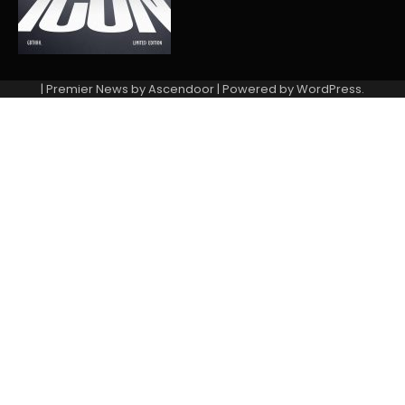
| Premier News by
Ascendoor
| Powered by
WordPress
.