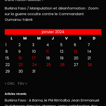
Burkina Faso / Manipulation et désinformation : Zoom
sur la guerre occulte contre le Commandant
Oumarou Yabré
janvier 2024
L
M
M
J
V
S
D
1
2
3
4
5
6
7
8
9
10
11
12
13
14
15
16
17
18
19
20
21
22
23
24
25
26
27
28
29
30
31
« Déc
Fév »
Articles récents
Burkina Faso : A Bama, le PM Rimtalba Jean Emmanuel
Ouédraogo dans les champs, entre satisfaction des