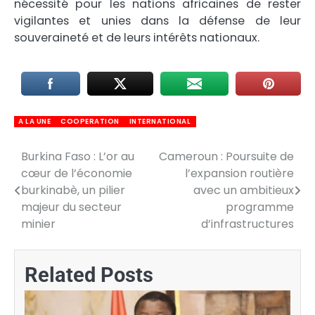
nécessité pour les nations africaines de rester
vigilantes et unies dans la défense de leur
souveraineté et de leurs intérêts nationaux.
A LA UNE
COOPERATION
INTERNATIONAL
Burkina Faso : L’or au
Cameroun : Poursuite de
Navigation
cœur de l’économie
l’expansion routière
de
burkinabè, un pilier
avec un ambitieux
majeur du secteur
programme
l’article
minier
d’infrastructures
Related Posts