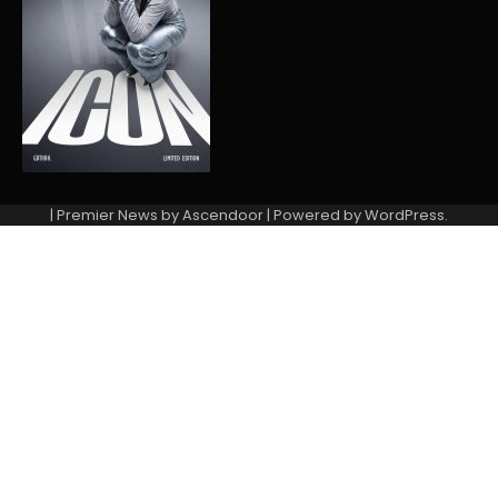
| Premier News by
Ascendoor
| Powered by
WordPress
.