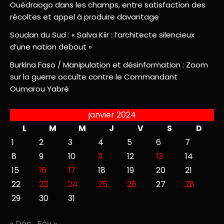
Ouédraogo dans les champs, entre satisfaction des
récoltes et appel à produire davantage
Soudan du Sud : « Salva Kiir : l’architecte silencieux
d’une nation debout »
Burkina Faso / Manipulation et désinformation : Zoom
sur la guerre occulte contre le Commandant
Oumarou Yabré
janvier 2024
L
M
M
J
V
S
D
1
2
3
4
5
6
7
8
9
10
11
12
13
14
15
16
17
18
19
20
21
22
23
24
25
26
27
28
29
30
31
« Déc
Fév »