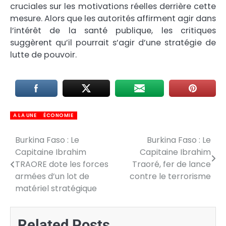
cruciales sur les motivations réelles derrière cette
mesure. Alors que les autorités affirment agir dans
l’intérêt de la santé publique, les critiques
suggèrent qu’il pourrait s’agir d’une stratégie de
lutte de pouvoir.
A LA UNE
ÉCONOMIE
Burkina Faso : Le
Burkina Faso : Le
Navigation
Capitaine Ibrahim
Capitaine Ibrahim
de
TRAORE dote les forces
Traoré, fer de lance
armées d’un lot de
contre le terrorisme
l’article
matériel stratégique
Related Posts