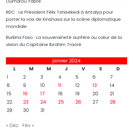
Oumarou Yabré
RDC : Le Président Félix Tshisekedi à Antalya pour
porter la voix de Kinshasa sur la scène diplomatique
mondiale
Burkina Faso : La souveraineté aurifère au cœur de la
vision du Capitaine Ibrahim Traoré
janvier 2024
L
M
M
J
V
S
D
1
2
3
4
5
6
7
8
9
10
11
12
13
14
15
16
17
18
19
20
21
22
23
24
25
26
27
28
29
30
31
« Déc
Fév »