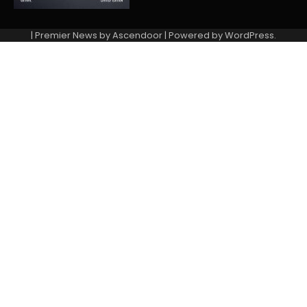
| Premier News by
Ascendoor
| Powered by
WordPress
.