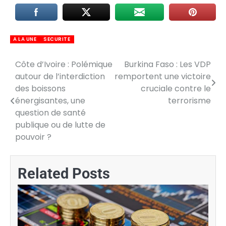
A LA UNE
SECURITE
Côte d’Ivoire : Polémique
Burkina Faso : Les VDP
Navigation
autour de l’interdiction
remportent une victoire
de
des boissons
cruciale contre le
énergisantes, une
terrorisme
l’article
question de santé
publique ou de lutte de
pouvoir ?
Related Posts