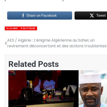
Share on Facebook
Tweet
A LA UNE
POLITIQUE
AES / Algérie : L’énigme Algérienne au Sahel, un
Navigation
revirement déconcertant et des actions troublantes
de
l’article
Related Posts