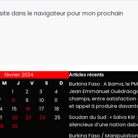
site dans le navigateur pour mon prochain
février 2024
Articles récents
M
J
V
S
D
Burkina Faso : A Bama, le P
Jean Emmanuel Ouédraogo
1
2
3
4
champs, entre satisfaction 
7
8
9
10
11
et appel à produire davan
14
15
16
17
18
Soudan du Sud : « Salva Kiir :
1
22
23
24
25
silencieux d’une nation deb
28
29
Burkina Faso / Manipulation