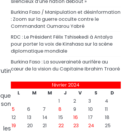
silencieux d’une nation debout »
Burkina Faso / Manipulation et désinformation
: Zoom sur la guerre occulte contre le
Commandant Oumarou Yabré
RDC : Le Président Félix Tshisekedi à Antalya
pour porter la voix de Kinshasa sur la scène
diplomatique mondiale
Burkina Faso : La souveraineté aurifère au
cœur de la vision du Capitaine Ibrahim Traoré
utin
.
février 2024
L
M
M
J
V
S
D
 que
1
2
3
4
 son
5
6
7
8
9
10
11
12
13
14
15
16
17
18
19
20
21
22
23
24
25
 les