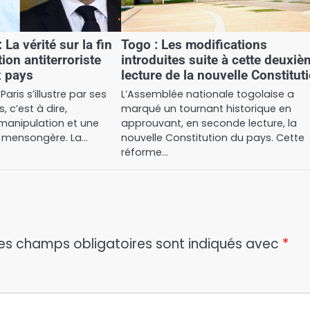
 La vérité sur la fin
Togo : Les modifications
ion antiterroriste
introduites suite à cette deuxi
x pays
lecture de la nouvelle Constitut
Paris s’illustre par ses
L’Assemblée nationale togolaise a
, c’est à dire,
marqué un tournant historique en
a manipulation et une
approuvant, en seconde lecture, la
mensongère. La…
nouvelle Constitution du pays. Cette
réforme…
es champs obligatoires sont indiqués avec
*