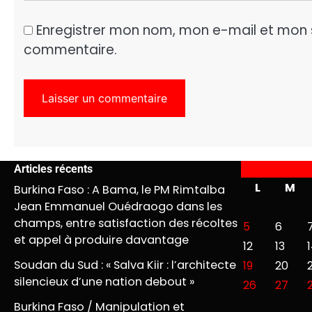
Enregistrer mon nom, mon e-mail et mon 
commentaire.
Articles récents
L
M
Burkina Faso : A Bama, le PM Rimtalba
Jean Emmanuel Ouédraogo dans les
champs, entre satisfaction des récoltes
5
6
et appel à produire davantage
12
13
Soudan du Sud : « Salva Kiir : l’architecte
19
20
2
silencieux d’une nation debout »
26
27
Burkina Faso / Manipulation et