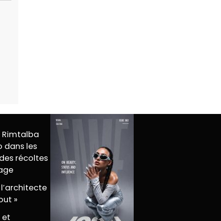
M Rimtalba
 dans les
des récoltes
tage
 l’architecte
out »
 et