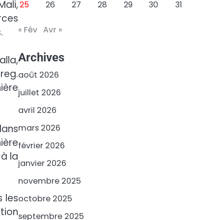
ali,
25
26
27
28
29
30
31
rces
« Fév
Avr »
.
Archives
lla,
reg.
août 2026
ière
juillet 2026
avril 2026
mars 2026
dans
ière
février 2026
 à la
janvier 2026
novembre 2025
 les
octobre 2025
tion
septembre 2025