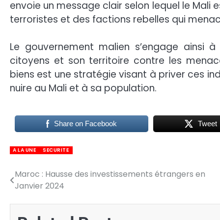
envoie un message clair selon lequel le Mali 
terroristes et des factions rebelles qui menace
Le gouvernement malien s’engage ainsi à
citoyens et son territoire contre les menace
biens est une stratégie visant à priver ces i
nuire au Mali et à sa population.
Share on Facebook
Tweet
A LA UNE
SECURITE
Maroc : Hausse des investissements étrangers en
Navigation
Janvier 2024
de
l’article