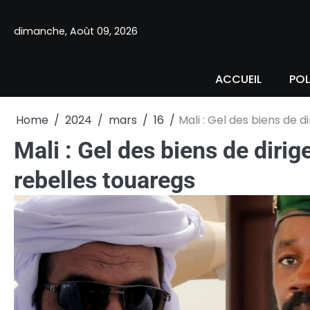
Skip
to
dimanche, Août 09, 2026
content
ACCUEIL
POL
Home
2024
mars
16
Mali : Gel des biens de d
Mali : Gel des biens de dirig
rebelles touaregs