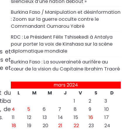
silencieux d’une nation debout »
Burkina Faso / Manipulation et désinformation
: Zoom sur la guerre occulte contre le
Commandant Oumarou Yabré
RDC : Le Président Félix Tshisekedi à Antalya
pour porter la voix de Kinshasa sur la scène
diplomatique mondiale
s et
s et
Burkina Faso : La souveraineté aurifère au
e et
cœur de la vision du Capitaine Ibrahim Traoré
mars 2024
t du
L
M
M
J
V
S
D
tiba
1
2
3
, de
4
5
6
7
8
9
10
s.
11
12
13
14
15
16
17
18
19
20
21
22
23
24