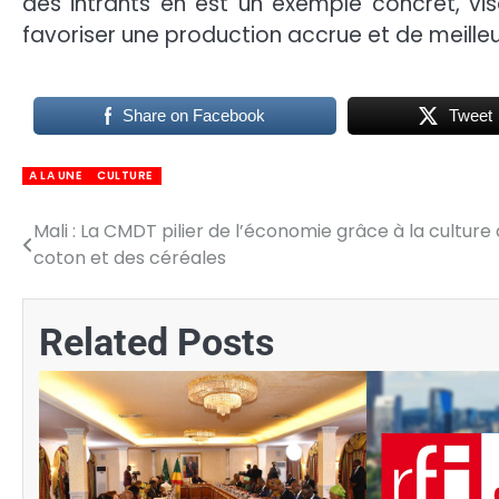
des intrants en est un exemple concret, vis
favoriser une production accrue et de meilleu
Share on Facebook
Tweet
A LA UNE
CULTURE
Mali : La CMDT pilier de l’économie grâce à la culture
Navigation
coton et des céréales
de
l’article
Related Posts