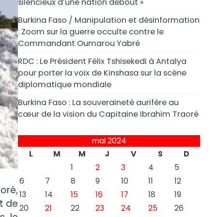
silencieux d’une nation debout »
Burkina Faso / Manipulation et désinformation
: Zoom sur la guerre occulte contre le
Commandant Oumarou Yabré
RDC : Le Président Félix Tshisekedi à Antalya
pour porter la voix de Kinshasa sur la scène
diplomatique mondiale
Burkina Faso : La souveraineté aurifère au
cœur de la vision du Capitaine Ibrahim Traoré
mai 2024
L
M
M
J
V
S
D
1
2
3
4
5
6
7
8
9
10
11
12
oré,
13
14
15
16
17
18
19
t de
20
21
22
23
24
25
26