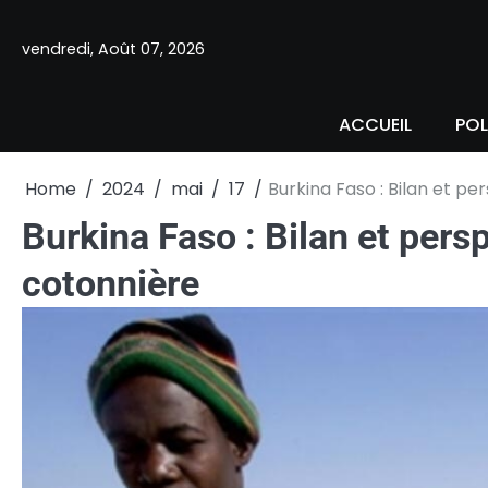
Skip
to
vendredi, Août 07, 2026
content
ACCUEIL
POL
Home
2024
mai
17
Burkina Faso : Bilan et p
Burkina Faso : Bilan et pers
cotonnière