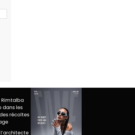
M Rimtalba
 dans les
des récoltes
tage
 l’architecte