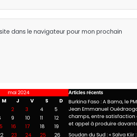
site dans le navigateur pour mon prochain
mai 2024
Articles récents
M
J
V
S
D
Burkina Faso : A Bama, le P
Jean Emmanuel Ouédraogo
2
3
4
5
champs, entre satisfaction 
8
9
10
11
12
et appel à produire davan
15
16
17
18
19
Soudan du Sud : « Salva Kiir :
22
23
24
25
26