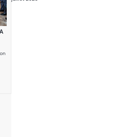
TA
Son