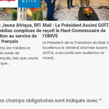
: Jeune Afrique, RFI
Mali : Le Président Assimi GOÏ
médias complices de
reçoit le Haut-Commissaire de
tion au service de
l’OMVS
 français
Le Président de la Transition du Mali, 
Excellence le Général d’Armée Assimi
ète, les médias et
GOÏTA, a accordé une audience ce
la solde de
mardi…
rançais, tels que Jeune
i que…
es champs obligatoires sont indiqués avec
*