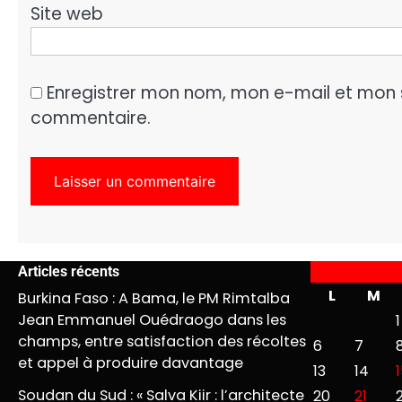
Site web
Enregistrer mon nom, mon e-mail et mon 
commentaire.
Articles récents
L
M
Burkina Faso : A Bama, le PM Rimtalba
Jean Emmanuel Ouédraogo dans les
1
champs, entre satisfaction des récoltes
6
7
et appel à produire davantage
13
14
Soudan du Sud : « Salva Kiir : l’architecte
20
21