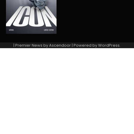
| Premier News by
Ascendoor
| Powered by
WordPress
.