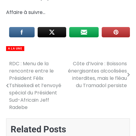
Affaire à suivre…
A LA UNE
RDC : Menu de la
Côte d’Ivoire : Boissons
Navigation
rencontre entre le
énergisantes alcoolisées
de
Président Félix
interdites, mais le fléau
Tshisekedi et l’envoyé
du Tramadol persiste
l’article
spécial du Président
Sud-Africain Jeff
Radebe
Related Posts