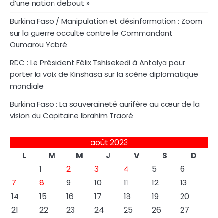
d’une nation debout »
Burkina Faso / Manipulation et désinformation : Zoom
sur la guerre occulte contre le Commandant
Oumarou Yabré
RDC : Le Président Félix Tshisekedi à Antalya pour
porter la voix de Kinshasa sur la scène diplomatique
mondiale
Burkina Faso : La souveraineté aurifère au cœur de la
vision du Capitaine Ibrahim Traoré
août 2023
L
M
M
J
V
S
D
1
2
3
4
5
6
7
8
9
10
11
12
13
14
15
16
17
18
19
20
21
22
23
24
25
26
27