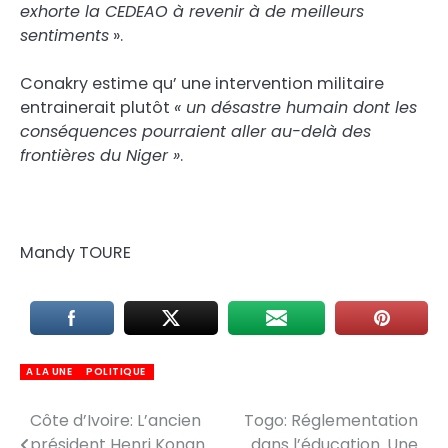
exhorte la CEDEAO à revenir à de meilleurs
sentiments
».
Conakry estime qu’ une intervention militaire
entrainerait plutôt
« un désastre humain dont les
conséquences pourraient aller au-delà des
frontières du Niger »
.
Mandy TOURE
A LA UNE
POLITIQUE
Côte d’Ivoire: L’ancien
Togo: Réglementation
Navigation
président Henri Konan
dans l’éducation. Une