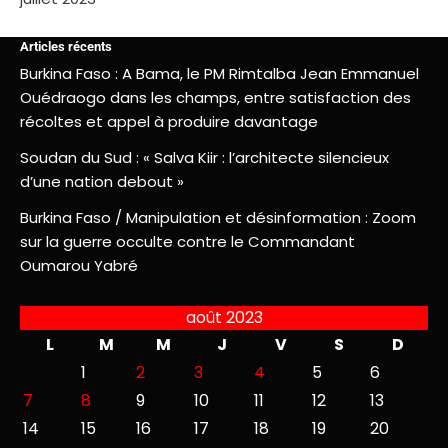
Articles récents
Burkina Faso : A Bama, le PM Rimtalba Jean Emmanuel
Ouédraogo dans les champs, entre satisfaction des
récoltes et appel à produire davantage
Soudan du Sud : « Salva Kiir : l’architecte silencieux
d’une nation debout »
Burkina Faso / Manipulation et désinformation : Zoom
sur la guerre occulte contre le Commandant
Oumarou Yabré
août 2023
L
M
M
J
V
S
D
1
2
3
4
5
6
7
8
9
10
11
12
13
14
15
16
17
18
19
20