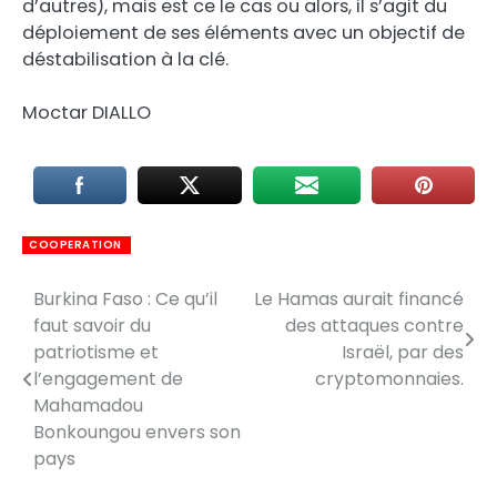
d’autres), mais est ce le cas ou alors, il s’agit du
déploiement de ses éléments avec un objectif de
déstabilisation à la clé.
Moctar DIALLO
COOPERATION
Burkina Faso : Ce qu’il
Le Hamas aurait financé
Navigation
faut savoir du
des attaques contre
de
patriotisme et
Israël, par des
l’engagement de
cryptomonnaies.
l’article
Mahamadou
Bonkoungou envers son
pays