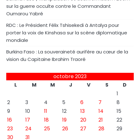
sur la guerre occulte contre le Commandant
Oumarou Yabré
RDC : Le Président Félix Tshisekedi à Antalya pour
porter la voix de Kinshasa sur la scène diplomatique
mondiale
Burkina Faso : La souveraineté aurifère au cœur de la
vision du Capitaine Ibrahim Traoré
octobre 2023
L
M
M
J
V
S
D
1
2
3
4
5
6
7
8
9
10
11
12
13
14
15
16
17
18
19
20
21
22
23
24
25
26
27
28
29
30
31