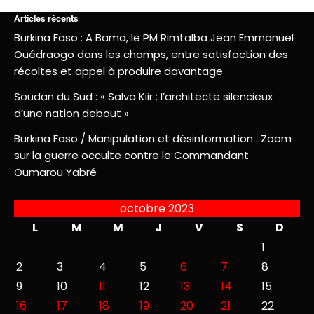
Articles récents
Burkina Faso : A Bama, le PM Rimtalba Jean Emmanuel
Ouédraogo dans les champs, entre satisfaction des
récoltes et appel à produire davantage
Soudan du Sud : « Salva Kiir : l’architecte silencieux
d’une nation debout »
Burkina Faso / Manipulation et désinformation : Zoom
sur la guerre occulte contre le Commandant
Oumarou Yabré
octobre 2023
L
M
M
J
V
S
D
1
2
3
4
5
6
7
8
9
10
11
12
13
14
15
16
17
18
19
20
21
22